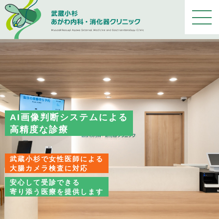
メ
ニ
ュ
ー
を
開
く
AI画像判断システムによる
高精度な診療
武蔵小杉で女性医師による
大腸カメラ検査に対応
安心して受診できる
寄り添う医療を提供します