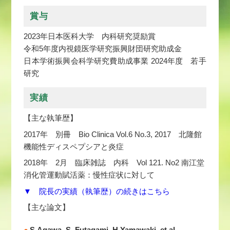
賞与
2023年日本医科大学 内科研究奨励賞
令和5年度内視鏡医学研究振興財団研究助成金
日本学術振興会科学研究費助成事業 2024年度 若手
研究
実績
【主な執筆歴】
2017年 別冊 Bio Clinica Vol.6 No.3, 2017 北隆館
機能性ディスペプシアと炎症
2018年 2月 臨床雑誌 内科 Vol 121. No2 南江堂
消化管運動賦活薬：慢性症状に対して
▼ 院長の実績（執筆歴）の続きはこちら
【主な論文】
S.Agawa, S. Futagami, H.Yamawaki, et al.