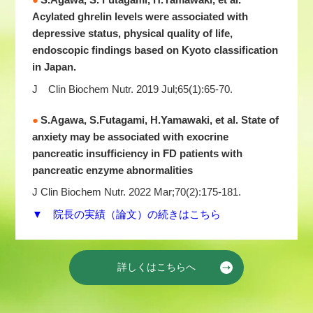
Acylated ghrelin levels were associated with
depressive status, physical quality of life,
endoscopic findings based on Kyoto classification
in Japan.
J Clin Biochem Nutr. 2019 Jul;65(1):65-70.
S.Agawa, S.Futagami, H.Yamawaki, et al. State of
anxiety may be associated with exocrine
pancreatic insufficiency in FD patients with
pancreatic enzyme abnormalities
J Clin Biochem Nutr. 2022 Mar;70(2):175-181.
▼ 院長の実績（論文）の続きはこちら
詳しくはこちらへ