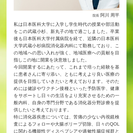
阿川 周平
院長
私は日本医科大学に入学し学生時代の授業や部活動
をこの武蔵小杉、新丸子の地で過ごしました。卒業
後も日本医科大学付属病院を経て、近隣の日本医科
大学武蔵小杉病院消化器内科にて勤務しており、こ
の地域への思い入れが強く、地域医療への貢献を目
指しこの地に開業を決意致しました。
今回開業するにあたって、これまで培った経験を基
に患者さんに寄り添い、ともに考えより良い医療の
提供を目指していきたいと考えております。そのた
めには健診やワクチン接種といった予防医学、健康
をサポートし日々の生活をより充実させるための⼀
般内科、自身の専⾨分野である消化器分野診療を提
供したいと考えております。
特に消化器疾患については、苦痛の少ない内視鏡検
査によるフォローや大腸ポリープ切除、日々のQOL
に関わる機能性ディスペプシアや過敏性腸症候群と