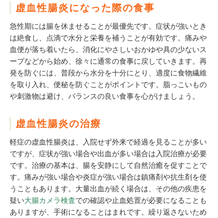
虚血性腸炎になった際の食事
急性期には腸を休ませることが最優先です。症状が強いとき
は絶食し、点滴で水分と栄養を補うことが有効です。痛みや
血便が落ち着いたら、消化にやさしいおかゆや具の少ないス
ープなどから始め、徐々に通常の食事に戻していきます。再
発を防ぐには、普段から水分を十分にとり、適度に食物繊維
を取り入れ、便秘を防ぐことがポイントです。脂っこいもの
や刺激物は避け、バランスの良い食事を心がけましょう。
虚血性腸炎の治療
軽症の虚血性腸炎は、入院せず外来で経過を見ることが多い
ですが、症状が強い場合や出血が多い場合は入院治療が必要
です。治療の基本は、腸を安静にして自然治癒を促すことで
す。痛みが強い場合や炎症が強い場合は鎮痛剤や抗生剤を使
うこともあります。大量出血が続く場合は、その他の疾患を
疑い
大腸カメラ検査
での確認や止血処置が必要になることも
ありますが、手術になることはまれです。繰り返さないため