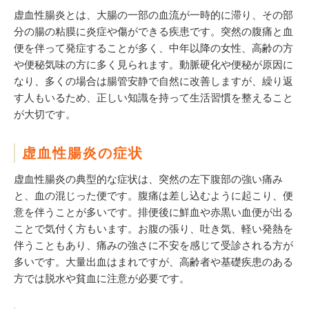
虚血性腸炎とは、大腸の一部の血流が一時的に滞り、その部
分の腸の粘膜に炎症や傷ができる疾患です。突然の腹痛と血
便を伴って発症することが多く、中年以降の女性、高齢の方
や便秘気味の方に多く見られます。動脈硬化や便秘が原因に
なり、多くの場合は腸管安静で自然に改善しますが、繰り返
す人もいるため、正しい知識を持って生活習慣を整えること
が大切です。
虚血性腸炎の症状
虚血性腸炎の典型的な症状は、突然の左下腹部の強い痛み
と、血の混じった便です。腹痛は差し込むように起こり、便
意を伴うことが多いです。排便後に鮮血や赤黒い血便が出る
ことで気付く方もいます。お腹の張り、吐き気、軽い発熱を
伴うこともあり、痛みの強さに不安を感じて受診される方が
多いです。大量出血はまれですが、高齢者や基礎疾患のある
方では脱水や貧血に注意が必要です。