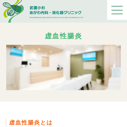
メ
ニ
ュ
ー
を
虚血性腸炎
開
く
虚血性腸炎とは