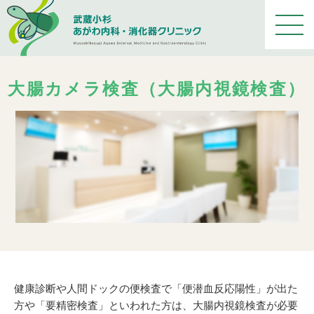
メ
ニ
ュ
ー
を
大腸カメラ検査（大腸内視鏡検査）
開
く
健康診断や人間ドックの便検査で「便潜血反応陽性」が出た
方や「要精密検査」といわれた方は、大腸内視鏡検査が必要