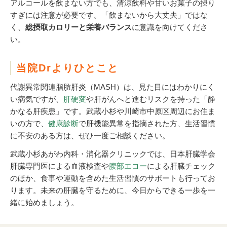
アルコールを飲まない方でも、清涼飲料や甘いお菓子の摂り
すぎには注意が必要です。「飲まないから大丈夫」ではな
く、
総摂取カロリーと栄養バランス
に意識を向けてくださ
い。
当院Drよりひとこと
代謝異常関連脂肪肝炎（MASH）は、見た目にはわかりにく
い病気ですが、
肝硬変
や肝がんへと進むリスクを持った「静
かなる肝疾患」です。武蔵小杉や川崎市中原区周辺にお住ま
いの方で、
健康診断
で肝機能異常を指摘された方、生活習慣
に不安のある方は、ぜひ一度ご相談ください。
武蔵小杉あがわ内科・消化器クリニックでは、日本肝臓学会
肝臓専門医による血液検査や
腹部エコー
による肝臓チェック
のほか、食事や運動を含めた生活習慣のサポートも行ってお
ります。未来の肝臓を守るために、今日からできる一歩を一
緒に始めましょう。