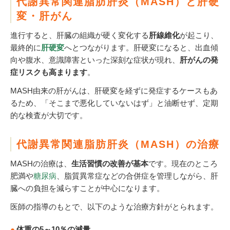
代謝異常関連脂肪肝炎（MASH）と肝硬
変・肝がん
進行すると、肝臓の組織が硬く変化する
肝線維化
が起こり、
最終的に
肝硬変
へとつながります。肝硬変になると、出血傾
向や腹水、意識障害といった深刻な症状が現れ、
肝がんの発
症リスクも高まります
。
MASH由来の肝がんは、肝硬変を経ずに発症するケースもあ
るため、「そこまで悪化していないはず」と油断せず、定期
的な検査が大切です。
代謝異常関連脂肪肝炎（MASH）の治療
MASHの治療は、
生活習慣の改善が基本
です。現在のところ
肥満や
糖尿病
、脂質異常症などの合併症を管理しながら、肝
臓への負担を減らすことが中心になります。
医師の指導のもとで、以下のような治療方針がとられます。
体重の5～10％の減量