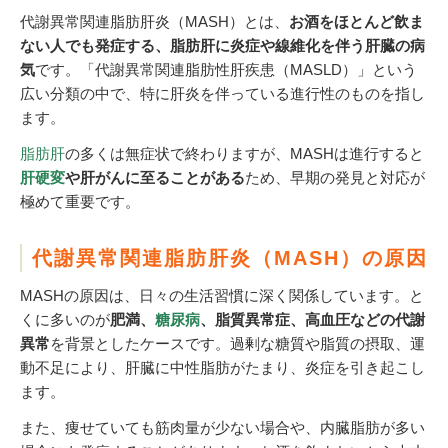
代謝異常関連脂肪肝炎（MASH）とは、
お酒をほとんど飲ま
ない人でも発症する、脂肪肝に炎症や線維化を伴う肝臓の病
気
です。「代謝異常関連脂肪性肝疾患（MASLD）」という
広い分類の中で、特に肝炎を伴っている進行性のものを指し
ます。
脂肪肝
の多くは無症状で終わりますが、MASHは進行すると
肝硬変
や肝がんに至ることがある
ため、早期の発見と対応が
極めて重要です。
代謝異常関連脂肪肝炎（MASH）の原因
MASHの原因は、日々の生活習慣に深く関係しています。と
くに多いのが
肥満、
糖尿病
、脂質異常症、高血圧などの代謝
異常
を背景としたケースです。過剰な糖質や脂質の摂取、運
動不足により、肝臓に中性脂肪がたまり、炎症を引き起こし
ます。
また、痩せていても筋肉量が少ない場合や、内臓脂肪が多い