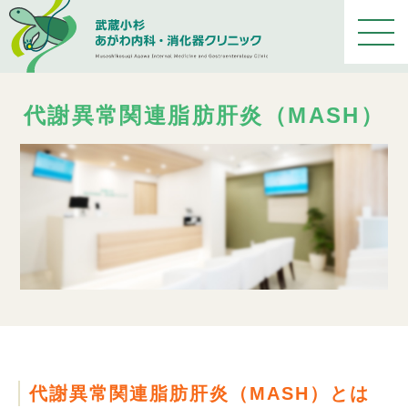
メ
ニ
ュ
ー
を
代謝異常関連脂肪肝炎（MASH）
開
く
代謝異常関連脂肪肝炎（MASH）とは