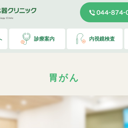
へ
診療案内
内視鏡検査
胃がん