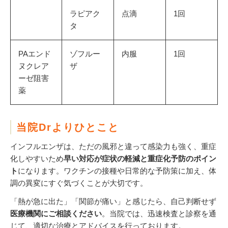
ラピアク
点滴
1回
タ
PAエンド
ゾフルー
内服
1回
ヌクレア
ザ
ーゼ阻害
薬
当院Drよりひとこと
インフルエンザは、ただの風邪と違って感染力も強く、重症
化しやすいため
早い対応が症状の軽減と重症化予防のポイン
ト
になります。ワクチンの接種や日常的な予防策に加え、体
調の異変にすぐ気づくことが大切です。
「熱が急に出た」「関節が痛い」と感じたら、自己判断せず
医療機関にご相談ください
。当院では、迅速検査と診察を通
じて、適切な治療とアドバイスを行っております。