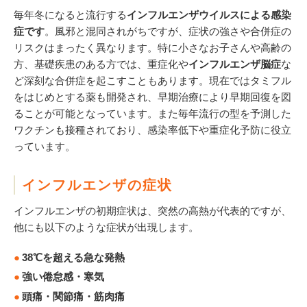
毎年冬になると流行する
インフルエンザウイルスによる感染
症です
。風邪と混同されがちですが、症状の強さや合併症の
リスクはまったく異なります。特に小さなお子さんや高齢の
方、基礎疾患のある方では、重症化や
インフルエンザ脳症
な
ど深刻な合併症を起こすこともあります。現在ではタミフル
をはじめとする薬も開発され、早期治療により早期回復を図
ることが可能となっています。また毎年流行の型を予測した
ワクチンも接種されており、感染率低下や重症化予防に役立
っています。
インフルエンザの症状
インフルエンザの初期症状は、突然の高熱が代表的ですが、
他にも以下のような症状が出現します。
38℃を超える急な発熱
強い倦怠感・寒気
頭痛・関節痛・筋肉痛