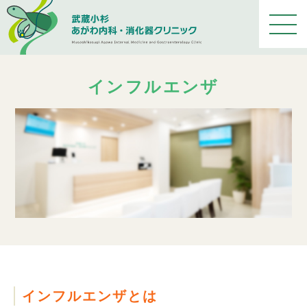
メ
ニ
ュ
ー
を
インフルエンザ
開
く
インフルエンザとは