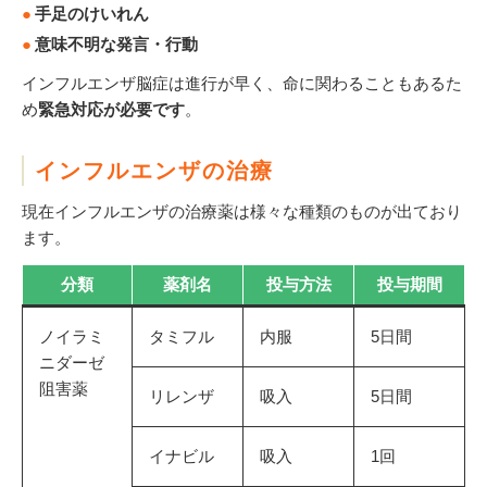
手足のけいれん
意味不明な発言・行動
インフルエンザ脳症は進行が早く、命に関わることもあるた
め
緊急対応が必要です
。
インフルエンザの治療
現在インフルエンザの治療薬は様々な種類のものが出ており
ます。
分類
薬剤名
投与方法
投与期間
ノイラミ
タミフル
内服
5日間
ニダーゼ
阻害薬
リレンザ
吸入
5日間
イナビル
吸入
1回